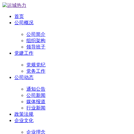
首页
公司概况
公司简介
组织架构
领导班子
党建工作
党规党纪
党务工作
公司动态
通知公告
公司新闻
媒体报道
行业新闻
政策法规
企业文化
企业理念